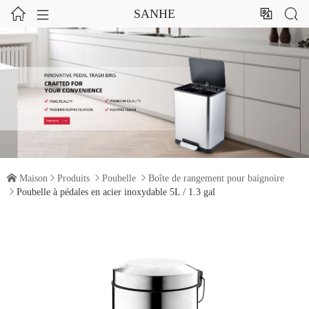




SANHE

Maison

Produits

Poubelle

Boîte de rangement pour baignoire

Poubelle à pédales en acier inoxydable 5L / 1.3 gal