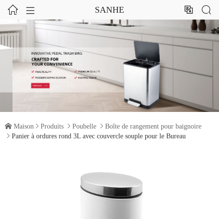




SANHE

Maison

Produits

Poubelle

Boîte de rangement pour baignoire

Panier à ordures rond 3L avec couvercle souple pour le Bureau